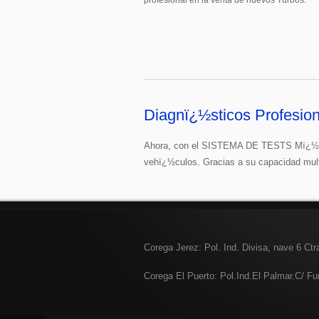
profesional en la venta de nuevos Turbos.
Diagnï¿½sticos Profesion
Ahora, con el SISTEMA DE TESTS Mï¿½VI
vehï¿½culos. Gracias a su capacidad mult
Corega Jerez: Pol. Ind. Divisa, nave 6 Ct
Corega El Puerto: Pol.Ind.El Palmar.C/ F