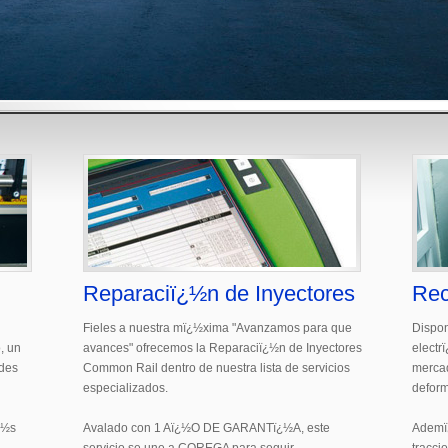
Reparaciï¿½n de Inyectores
Rec
Fieles a nuestra mï¿½xima "Avanzamos para que
Dispo
, un
avances" ofrecemos la Reparaciï¿½n de Inyectores
electr
ades
Common Rail dentro de nuestra lista de servicios
mercad
especializados.
deform
¿½s
Avalado con 1 Aï¿½O DE GARANTï¿½A, este
Ademï¿