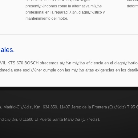
servicio se une a COREGA para seguir
tracci
presentï¿½ndonos como la alternativa mï¿½s
deform
profesional en la reparaciï¿½n, diagnï¿½stico y
mantenimiento del motor.
ales.
L KTS 670 BOSCH ofrecemos aï¿½n mï¿½s eficiencia en el diagnï¿½stico 
imedia este escï¿½ner cumple con las mï¿½s altas exigencias en los detalle
ra. Madrid-Cï¿½diz, Km. 634,850. 11407 Jerez de la Frontera (Cï¿½diz) T 95 
undiciï¿½n, 8 11500 El Puerto Santa Marï¿½a (Cï¿½diz).