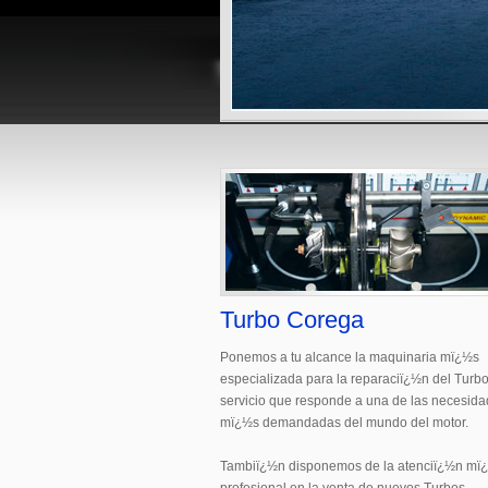
Turbo Corega
Ponemos a tu alcance la maquinaria mï¿½s
especializada para la reparaciï¿½n del Turbo
servicio que responde a una de las necesid
mï¿½s demandadas del mundo del motor.
Tambiï¿½n disponemos de la atenciï¿½n mï