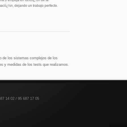
ona o empuja en funciï¿½n de la
aciï¿½n, dejando un trabajo perfecto.
de los sistemas complejos de los
s y medidas de los tests que realizamos.
687 14 02 / 95 687 17 05