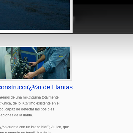
onstrucciï¿½n de Llantas
nemos de una mï¿½quina totalmente
ï¿½nica, de lo ï¿½ltimo existente en el
o, capaz de detectar las posibles
aciones de la llanta.
½s cuenta con un brazo hidrï¿½ulico, que